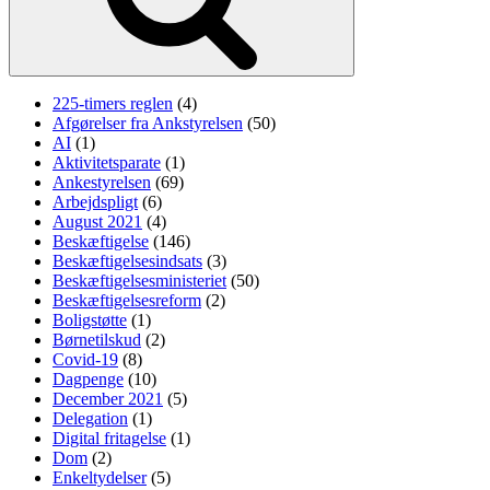
225-timers reglen
(4)
Afgørelser fra Ankstyrelsen
(50)
AI
(1)
Aktivitetsparate
(1)
Ankestyrelsen
(69)
Arbejdspligt
(6)
August 2021
(4)
Beskæftigelse
(146)
Beskæftigelsesindsats
(3)
Beskæftigelsesministeriet
(50)
Beskæftigelsesreform
(2)
Boligstøtte
(1)
Børnetilskud
(2)
Covid-19
(8)
Dagpenge
(10)
December 2021
(5)
Delegation
(1)
Digital fritagelse
(1)
Dom
(2)
Enkeltydelser
(5)