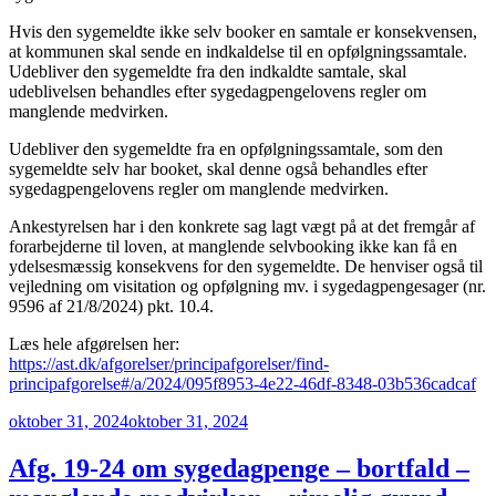
Hvis den sygemeldte ikke selv booker en samtale er konsekvensen,
at kommunen skal sende en indkaldelse til en opfølgningssamtale.
Udebliver den sygemeldte fra den indkaldte samtale, skal
udeblivelsen behandles efter sygedagpengelovens regler om
manglende medvirken.
Udebliver den sygemeldte fra en opfølgningssamtale, som den
sygemeldte selv har booket, skal denne også behandles efter
sygedagpengelovens regler om manglende medvirken.
Ankestyrelsen har i den konkrete sag lagt vægt på at det fremgår af
forarbejderne til loven, at manglende selvbooking ikke kan få en
ydelsesmæssig konsekvens for den sygemeldte. De henviser også til
vejledning om visitation og opfølgning mv. i sygedagpengesager (nr.
9596 af 21/8/2024) pkt. 10.4.
Læs hele afgørelsen her:
https://ast.dk/afgorelser/principafgorelser/find-
principafgorelse#/a/2024/095f8953-4e22-46df-8348-03b536cadcaf
Udgivet
oktober 31, 2024
oktober 31, 2024
den
Afg. 19-24 om sygedagpenge – bortfald –