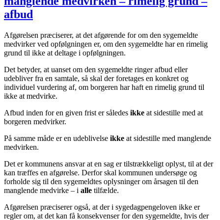
manglende medvirken – rimelig grund –
afbud
Afgørelsen præciserer, at det afgørende for om den sygemeldte
medvirker ved opfølgningen er, om den sygemeldte har en rimelig
grund til ikke at deltage i opfølgningen.
Det betyder, at uanset om den sygemeldte ringer afbud eller
udebliver fra en samtale, så skal der foretages en konkret og
individuel vurdering af, om borgeren har haft en rimelig grund til
ikke at medvirke.
Afbud inden for en given frist er således
ikke
at sidestille med at
borgeren medvirker.
På samme måde er en udeblivelse
ikke
at sidestille med manglende
medvirken.
Det er kommunens ansvar at en sag er tilstrækkeligt oplyst, til at der
kan træffes en afgørelse. Derfor skal kommunen undersøge og
forholde sig til den sygemeldtes oplysninger om årsagen til den
manglende medvirke – i
alle
tilfælde.
Afgørelsen præciserer også, at der i sygedagpengeloven ikke er
regler om, at det kan få konsekvenser for den sygemeldte, hvis der