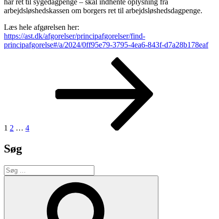
har ret til sygedagpenge – skal indhente oplysning fra
arbejdsløshedskassen om borgers ret til arbejdsløshedsdagpenge.
Læs hele afgørelsen her:
https://ast.dk/afgorelser/principafgorelser/find-
principafgorelse#/a/2024/0ff95e79-3795-4ea6-843f-d7a28b178eaf
Indlægsinddeling
Side
Side
Side
Næste
side
1
2
…
4
Søg
Søg
efter:
Søg