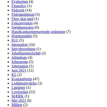
Evaluering
(4)
Finanslov
(1)
Fleksjob
(14)
Fleksløntilskud
(5)
Flere skal med
(1)
Fokusrevision
(4)
Førtidspension
(6)
Handicapkompenserende ordninger
(7)
Hjælpemidler
(5)
IGU
(5)
Integration
(24)
Isbryderordning
(1)
Jobafklaringsforløb
(2)
Jobindsats
(4)
Jobpræmie
(2)
Jobrotation
(1)
Juni 2021
(12)
KL
(2)
Kontanthjælp
(47)
Ledighedsydelse
(3)
Løntimer
(1)
Lovforslag
(22)
MÆRK
(1)
Maj 2021
(6)
Måling
(2)