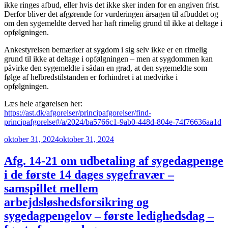
ikke ringes afbud, eller hvis det ikke sker inden for en angiven frist.
Derfor bliver det afgørende for vurderingen årsagen til afbuddet og
om den sygemeldte derved har haft rimelig grund til ikke at deltage i
opfølgningen.
Ankestyrelsen bemærker at sygdom i sig selv ikke er en rimelig
grund til ikke at deltage i opfølgningen – men at sygdommen kan
påvirke den sygemeldte i sådan en grad, at den sygemeldte som
følge af helbredstilstanden er forhindret i at medvirke i
opfølgningen.
Læs hele afgørelsen her:
https://ast.dk/afgorelser/principafgorelser/find-
principafgorelse#/a/2024/ba5766c1-9ab0-448d-804e-74f76636aa1d
Udgivet
oktober 31, 2024
oktober 31, 2024
den
Afg. 14-21 om udbetaling af sygedagpenge
i de første 14 dages sygefravær –
samspillet mellem
arbejdsløshedsforsikring og
sygedagpengelov – første ledighedsdag –