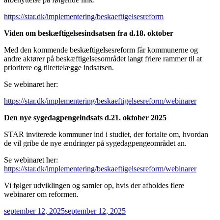
https://star.dk/implementering/beskaeftigelsesreform
Viden om beskæftigelsesindsatsen fra d.18. oktober
Med den kommende beskæftigelsesreform får kommunerne og
andre aktører på beskæftigelsesområdet langt friere rammer til at
prioritere og tilrettelægge indsatsen.
Se webinaret her:
https://star.dk/implementering/beskaeftigelsesreform/webinarer
Den nye sygedagpengeindsats d.21. oktober 2025
STAR inviterede kommuner ind i studiet, der fortalte om, hvordan
de vil gribe de nye ændringer på sygedagpengeområdet an.
Se webinaret her:
https://star.dk/implementering/beskaeftigelsesreform/webinarer
Vi følger udviklingen og samler op, hvis der afholdes flere
webinarer om reformen.
Udgivet
september 12, 2025
september 12, 2025
den