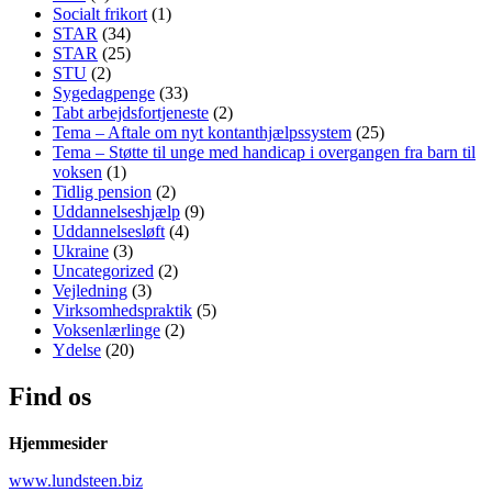
Socialt frikort
(1)
STAR
(34)
STAR
(25)
STU
(2)
Sygedagpenge
(33)
Tabt arbejdsfortjeneste
(2)
Tema – Aftale om nyt kontanthjælpssystem
(25)
Tema – Støtte til unge med handicap i overgangen fra barn til
voksen
(1)
Tidlig pension
(2)
Uddannelseshjælp
(9)
Uddannelsesløft
(4)
Ukraine
(3)
Uncategorized
(2)
Vejledning
(3)
Virksomhedspraktik
(5)
Voksenlærlinge
(2)
Ydelse
(20)
Find os
Hjemmesider
www.lundsteen.biz