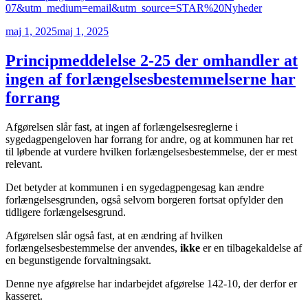
07&utm_medium=email&utm_source=STAR%20Nyheder
Udgivet
maj 1, 2025
maj 1, 2025
den
Principmeddelelse 2-25 der omhandler at
ingen af forlængelsesbestemmelserne har
forrang
Afgørelsen slår fast, at ingen af forlængelsesreglerne i
sygedagpengeloven har forrang for andre, og at kommunen har ret
til løbende at vurdere hvilken forlængelsesbestemmelse, der er mest
relevant.
Det betyder at kommunen i en sygedagpengesag kan ændre
forlængelsesgrunden, også selvom borgeren fortsat opfylder den
tidligere forlængelsesgrund.
Afgørelsen slår også fast, at en ændring af hvilken
forlængelsesbestemmelse der anvendes,
ikke
er en tilbagekaldelse af
en begunstigende forvaltningsakt.
Denne nye afgørelse har indarbejdet afgørelse 142-10, der derfor er
kasseret.