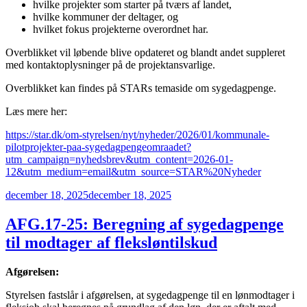
hvilke projekter som starter på tværs af landet,
hvilke kommuner der deltager, og
hvilket fokus projekterne overordnet har.
Overblikket vil løbende blive opdateret og blandt andet suppleret
med kontaktoplysninger på de projektansvarlige.
Overblikket kan findes på STARs temaside om sygedagpenge.
Læs mere her:
https://star.dk/om-styrelsen/nyt/nyheder/2026/01/kommunale-
pilotprojekter-paa-sygedagpengeomraadet?
utm_campaign=nyhedsbrev&utm_content=2026-01-
12&utm_medium=email&utm_source=STAR%20Nyheder
Udgivet
december 18, 2025
december 18, 2025
den
AFG.17-25: Beregning af sygedagpenge
til modtager af fleksløntilskud
Afgørelsen:
Styrelsen fastslår i afgørelsen, at sygedagpenge til en lønmodtager i