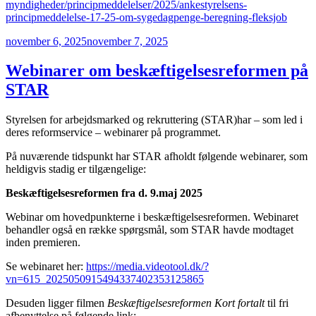
myndigheder/principmeddelelser/2025/ankestyrelsens-
principmeddelelse-17-25-om-sygedagpenge-beregning-fleksjob
Udgivet
november 6, 2025
november 7, 2025
den
Webinarer om beskæftigelsesreformen på
STAR
Styrelsen for arbejdsmarked og rekruttering (STAR)har – som led i
deres reformservice – webinarer på programmet.
På nuværende tidspunkt har STAR afholdt følgende webinarer, som
heldigvis stadig er tilgængelige:
Beskæftigelsesreformen fra d. 9.maj 2025
Webinar om hovedpunkterne i beskæftigelsesreformen. Webinaret
behandler også en række spørgsmål, som STAR havde modtaget
inden premieren.
Se webinaret her:
https://media.videotool.dk/?
vn=615_2025050915494337402353125865
Desuden ligger filmen
Beskæftigelsesreformen Kort fortalt
til fri
afbenyttelse på følgende link: