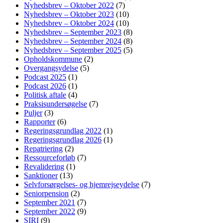
Nyhedsbrev – Oktober 2022
(7)
Nyhedsbrev – Oktober 2023
(10)
Nyhedsbrev – Oktober 2024
(10)
Nyhedsbrev – September 2023
(8)
Nyhedsbrev – September 2024
(8)
Nyhedsbrev – September 2025
(5)
Opholdskommune
(2)
Overgangsydelse
(5)
Podcast 2025
(1)
Podcast 2026
(1)
Politisk aftale
(4)
Praksisundersøgelse
(7)
Puljer
(3)
Rapporter
(6)
Regeringsgrundlag 2022
(1)
Regeringsgrundlag 2026
(1)
Repatriering
(2)
Ressourceforløb
(7)
Revalidering
(1)
Sanktioner
(13)
Selvforsørgelses- og hjemrejseydelse
(7)
Seniorpension
(2)
September 2021
(7)
September 2022
(9)
SIRI
(9)