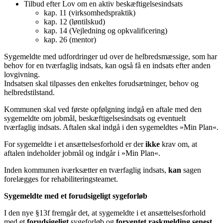
Tilbud efter Lov om en aktiv beskæftigelsesindsats
kap. 11 (virksomhedspraktik)
kap. 12 (løntilskud)
kap. 14 (Vejledning og opkvalificering)
kap. 26 (mentor)
Sygemeldte med udfordringer ud over de helbredsmæssige, som har
behov for en tværfaglig indsats, kan også få en indsats efter anden
lovgivning.
Indsatsen skal tilpasses den enkeltes forudsætninger, behov og
helbredstilstand.
Kommunen skal ved første opfølgning indgå en aftale med den
sygemeldte om jobmål, beskæftigelsesindsats og eventuelt
tværfaglig indsats. Aftalen skal indgå i den sygemeldtes »Min Plan«.
For sygemeldte i et ansættelsesforhold er der
ikke
krav om, at
aftalen indeholder jobmål og indgår i »Min Plan«.
Inden kommunen iværksætter en tværfaglig indsats,
kan
sagen
forelægges for rehabiliteringsteamet.
Sygemeldte med et forudsigeligt sygeforløb
I den nye §13f fremgår det, at sygemeldte i et ansættelsesforhold
med et
forudsigeligt
sygeforløb og
forventet raskmelding senest