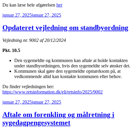
Du kan læse hele afgørelsen
her
Udgivet
januar 27, 2025
januar 27, 2025
den
Opdateret vejledning om standbyordning
Vejledning nr. 9002 af 20/12/2024
Pkt. 10.5
Den sygemeldte og kommunen kan aftale at holde kontakten
under standbyordningen, hvis den sygemeldte selv ønsker det.
Kommunen skal gøre den sygemeldte opmærksom på, at
vedkommende altid kan kontakte kommunen efter behov.
Du finder vejledningen her:
https://www.retsinformation.dk/eli/retsinfo/2025/9002
Udgivet
januar 27, 2025
januar 27, 2025
den
Aftale om forenkling og målretning i
sygedagpengesystemet