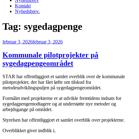
Nyhedsbrev
Kontakt
Nyhedsbrev.
Tag:
sygedagpenge
Udgivet
februar 3, 2026
februar 3, 2026
den
Kommunale pilotprojekter på
sygedagpengeområdet
STAR har offentliggjort et samlet overblik over de kommunale
pilotprojekter, der har fået løfte om tilskud fra
metodeudviklingspuljen på sygedagpengeområdet.
Formålet med projekterne er at udvikle fremtidens indsats for
sygedagpengemodtagere og at understøtte nye metoder og
arbejdsgange på området.
Styrelsen har offentliggjort et samlet overblik over projekterne.
Overblikket giver indblik i,