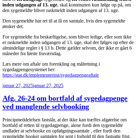
inden udgangen af 13. uge
, skal kommunen kun følge op på, om
den sygemeldte bliver raskmeldt inden udgangen af 13. uge.
Den sygemeldte har ret til at få en samtale, hvis den sygemeldte
ønsker det.
For sygemeldte fra beskæftigelse, som bliver ledige, eller som ikke
er raskmeldte inden udgangen af 13. uge, skal der følges op efter de
almindelige regler i § 13 b. Dette gælder selvom, der ikke er gået 6
måneder fra første fraværsdag.
Læs mere om aftale om forenkling og målretning i
sygedagpengesystemet her:
https://star.dk/implementering/sygedagpengeaftale
Udgivet
januar 27, 2025
januar 27, 2025
den
Afg. 26-24 om bortfald af sygedagpenge
ved manglende selvbooking
Principmeddelelsen fastslår, at der ikke kan træffes afgørelse om
bortfald af retten til sygedagpenge, alene fordi den sygemeldte
undlader at selvbooke en opfølgningssamtale , eller fordi den
sygemeldte booker samtalen for sent i forhold til den fastsatte frist.