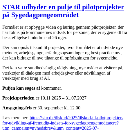
STAR udbyder en pulje til pilotprojekter
på Sygedagpengeområdet
Formålet er at opbygge viden og læring gennem pilotprojekter, der
har fokus på kommunernes indsats for personer, der er sygemeldt fra
beskæftigelse i mindre end 26 uger.
Der kan opnås tilskud til projekter, hvor formålet er at udvikle nye
metoder, arbejdsgange, erfaringsopsamlinger og best practice mv.,
der kan bidrage til nye tilgange til opfølgningen for sygemeldte.
Det kan være sundhedsfaglig rådgivning, nye måder at visitere på,
værktøjer til dialogen med arbejdsgiver eller udviklingen af
værktøjer med brug af AI.
Puljen kan søges af
kommuner.
Projektperioden
er 10.11.2025 – 31.07.2027.
Ansøgningsfris
er 30. september kl. 12.00
Læs mere her:
https://star.dk/tilskud/2025/tilskud-til-pilotprojekter-
for-udvikling-af-fremtidig-indsats-for-sygedagpengemodtagere?
utm_campaign=nyhedsbrev&utm_content=2025-07-