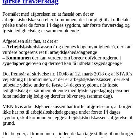
første fraværsdag
Formålet med afgørelsen er, at fastslå om det er
arbejdsløshedskassen eller kommunen, der har pligt til at udbetale
ydelse under de første 14 dages sygdom, når første fraværsdag og
første ledighedsdag er sammenfaldende.
Afgørelsen slår fast, at det er
–
Arbejdsløshedskassen
( og dennes klagemyndigheder), der kan
vurdere borgerens ret til arbejdsløshedsdagpenge
–
Kommunen
der kan vurdere om borger opfylder reglerne i
sygedagpengeloven og dermed kan få udbetalt sygedagpenge
Det fremgår af skrivelse nr. 10048 af 12. marts 2018 og af STAR´s
vejledning til kommunen, at der er arbejdsløshedskassen, der skal
udbetale ydelse under de første 14 dages sygdom, når første
ledighedsdag er sammenfaldende med første sygedag
og
personen
først melder sig ledig og derefter bliver syg (samme dag).
MEN hvis arbejdsløshedskassen har truffet afgørelse om, at borger
ikke har ret til arbejdsløshedsdagpenge under første 14 dages
sygdom, skal kommunen lægge arbejdsløshedskassens afgørelse til
grund.
Det betyder, at kommunen – inden de kan tage stilling til om borger