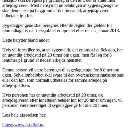
fleksjob skal beregnes på grundlag af den løn, der er aftalt med
arbejdsgiveren. Med hensyn til udbetalingen af sygedagpengene
skal denne ske på baggrund af det timeantal, arbejdsgiveren
udbetaler løn for.
Sygedagpengene skal beregnes efter de regler, der gælder for
lønmodtagere, når fleksjobbet er oprettet efter den 1. januar 2013.
Dette betyder bland andet:
Hvis vil forestiller os, at en sygemeldt, der er ansat i et fleksjob, har
en ugentlig arbejdstid på 20 timer om ugen, men får løn for 8
løntimer på grund af nedsat arbejdsintensitet.
Denne person vil være berettiget til sygedagpenge for 8 timer om
ugen. Selve lønbeløbet skal svare til den overenskomstmæssige sats
eller den løn, som normalt udbetales for samme arbejde på
arbejdspladsen.
Hvis personen har en ugentlig arbejdstid på 20 timer, og
arbejdsgiveren efter lønaftalen betaler løn for 20 timer om ugen, vil
personen være berettiget til sygedagpenge for alle 20 timer.
Læs hele afgørelsen her:
https://www.ast.dk/for-