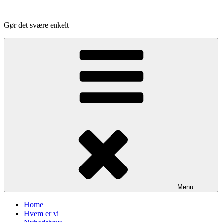
Videre
til
Gør det svære enkelt
indhold
Menu
Home
Hvem er vi