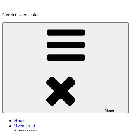
Videre
til
Gør det svære enkelt
indhold
Menu
Home
Hvem er vi