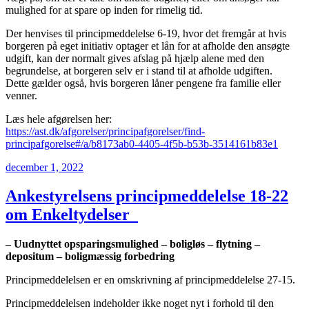
mulighed for at spare op inden for rimelig tid.
Der henvises til principmeddelelse 6-19, hvor det fremgår at hvis
borgeren på eget initiativ optager et lån for at afholde den ansøgte
udgift, kan der normalt gives afslag på hjælp alene med den
begrundelse, at borgeren selv er i stand til at afholde udgiften.
Dette gælder også, hvis borgeren låner pengene fra familie eller
venner.
Læs hele afgørelsen her:
https://ast.dk/afgorelser/principafgorelser/find-
principafgorelse#/a/b8173ab0-4405-4f5b-b53b-3514161b83e1
Udgivet
december 1, 2022
den
Ankestyrelsens principmeddelelse 18-22
om Enkeltydelser
– Uudnyttet opsparingsmulighed – boligløs – flytning –
depositum – boligmæssig forbedring
Principmeddelelsen er en omskrivning af principmeddelelse 27-15.
Principmeddelelsen indeholder ikke noget nyt i forhold til den