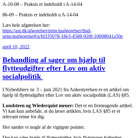
A-10-08 – Praksis er indeholdt i A-14-04
86-09 – Praksis er indeholdt u A-14-04
Læs hele afgørelsen her:
https://ast.dk/afgorelser/principafgorelser/find-
principafgorelse#/a/fd335078-18e3-4588-928f-10608041a50e
Udgivet
april 10, 2022
den
Behandling af sager om hjælp til
flytteudgifter efter Lov om aktiv
socialpolitik
I Nyhedsbrev nr. 3 – juni 2021 fra Ankestyrelsen er en artikel om
hjælp til flytteudgifter efter Lov om aktiv socialpolitik (LAS) §85.
Lundsteen og Wiederquist mener:
Det er en fremragende artikel.
Vi kan kun anbefale, at du læser artiklen, hvis LAS §85 er et
relevant emne for dig.
Her samler vi nogle af de vigtigste pointer.
Der kan ydes hjælp til flytteudgifter, hvis flytningen forbedrer