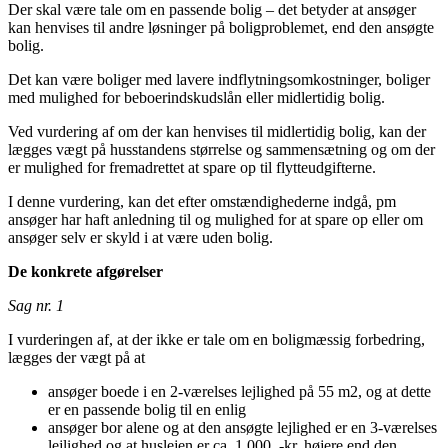
Der skal være tale om en passende bolig – det betyder at ansøger
kan henvises til andre løsninger på boligproblemet, end den ansøgte
bolig.
Det kan være boliger med lavere indflytningsomkostninger, boliger
med mulighed for beboerindskudslån eller midlertidig bolig.
Ved vurdering af om der kan henvises til midlertidig bolig, kan der
lægges vægt på husstandens størrelse og sammensætning og om der
er mulighed for fremadrettet at spare op til flytteudgifterne.
I denne vurdering, kan det efter omstændighederne indgå, pm
ansøger har haft anledning til og mulighed for at spare op eller om
ansøger selv er skyld i at være uden bolig.
De konkrete afgørelser
Sag nr. 1
I vurderingen af, at der ikke er tale om en boligmæssig forbedring,
lægges der vægt på at
ansøger boede i en 2-værelses lejlighed på 55 m2, og at dette
er en passende bolig til en enlig
ansøger bor alene og at den ansøgte lejlighed er en 3-værelses
lejlighed og at huslejen er ca. 1.000, -kr. højere end den