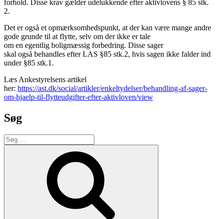
forhold. Disse krav gælder udelukkende efter aktivlovens § 85 stk.
2.
Det er også et opmærksomhedspunkt, at der kan være mange andre
gode grunde til at flytte, selv om der ikke er tale
om en egentlig boligmæssig forbedring. Disse sager
skal også behandles efter LAS §85 stk.2, hvis sagen ikke falder ind
under §85 stk.1.
Læs Ankestyrelsens artikel
her:
https://ast.dk/social/artikler/enkeltydelser/behandling-af-sager-
om-hjaelp-til-flytteudgifter-efter-aktivloven/view
Søg
Søg
efter:
Søg