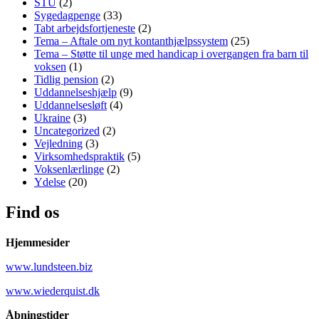
STU
(2)
Sygedagpenge
(33)
Tabt arbejdsfortjeneste
(2)
Tema – Aftale om nyt kontanthjælpssystem
(25)
Tema – Støtte til unge med handicap i overgangen fra barn til
voksen
(1)
Tidlig pension
(2)
Uddannelseshjælp
(9)
Uddannelsesløft
(4)
Ukraine
(3)
Uncategorized
(2)
Vejledning
(3)
Virksomhedspraktik
(5)
Voksenlærlinge
(2)
Ydelse
(20)
Find os
Hjemmesider
www.lundsteen.biz
www.wiederquist.dk
Åbningstider