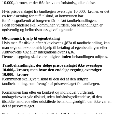
10.000,- kroner, er der
ikke
krav om forhåndsgodkendelse.
Hvis prisoverslaget fra tandlægen overstiger 10.000,- kroner, er det
en forudsætning for at få tilskud, at kommunen har
forhåndsgodkendt at borgeren får udført tandbehandlingen.
I den forbindelse skal kommunen vurdere, om behandlingen er
nødvendig og helbredsmæssigt velbegrundet.
Økonomisk hjælp til egenbetaling
Hvis man får tilskud efter Aktivlovens §82a til tandbehandling, kan
man søge om økonomisk hjælp til betaling af egenbetalingen efter
Aktivlovens §82 eller Integrationslovens §36.
Denne ansøgning skal være indgivet
inden
behandlingen udføres.
Tandbehandlinger, der ifølge prisoverslaget
ikke
overstiger
10.000,- kroner, men hvor den endelige regning overstiger
10.000,- kroner
Kommunen skal give tilskud til den del af den udførte
tandbehandling, som fremgår af prisoverslaget fra tandlægen.
Kommunen kan efter en konkret og individuel vurdering,
undtagelsesvist yde tilskud, uden forhåndsgodkendelse, til den
tilstødte, ændrede eller udskiftede behandlingsudgift, der ikke var en
del af prisoverslaget.