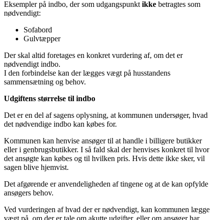
Eksempler på indbo, der som udgangspunkt
ikke
betragtes som
nødvendigt:
Sofabord
Gulvtæpper
Der skal altid foretages en konkret vurdering af, om det er
nødvendigt indbo.
I den forbindelse kan der lægges vægt på husstandens
sammensætning og behov.
Udgiftens størrelse til indbo
Det er en del af sagens oplysning, at kommunen undersøger, hvad
det nødvendige indbo kan købes for.
Kommunen kan henvise ansøger til at handle i billigere butikker
eller i genbrugsbutikker. I så fald skal der henvises konkret til hvor
det ansøgte kan købes og til hvilken pris. Hvis dette ikke sker, vil
sagen blive hjemvist.
Det afgørende er anvendeligheden af tingene og at de kan opfylde
ansøgers behov.
Ved vurderingen af hvad der er nødvendigt, kan kommunen lægge
vægt på, om der er tale om akutte udgifter, eller om ansøger har