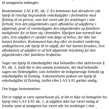
til ansøgerens indtægter.
Bestemmelse:
LAS § 85, stk. 2. En kommune kan derudover yde
hjælp til rimeligt begrundede enkeltudgifter i forbindelse med
flytning til en person, som har været ude for ændringer i sine
forhold, hvis den pågældendes egen afholdelse af udgifterne i
afgørende grad vil vanskeliggøre den pågældendes og familiens
muligheder for at klare sig i fremtiden. Hjælpen kan normalt kun
ydes, hvis udgiften er opstået som følge af behov, der ikke har
kunnet forudses. Kommunen kan dog efter en konkret vurdering
undtagelsesvis yde hjælp til en udgift, der har kunnet forudses, hvis
afholdelsen af udgiften er af helt afgørende betydning for den
pågældendes eller familiens livsførelse.
Sager om hjælp til enkeltudgifter skal behandles efter aktivlovens §
85, stk. 2, fordi det er den samme kommune, der skal behandle
sagen om flytteudgifter, som forbedrer de boligmæssige forhold og
enkeltudgifter til flytning. Ankestyrelsens praksis om hjælp til
enkeltudgifter til flytning, truffet efter LAS § 81 gælder stadig.
Om begge bestemmelser:
Det er vigtigt at være opmærksom på, at det er ikke en betingelse for
hjælp efter LAS § 85 stk. 1, at udgiften ikke har været mulig af
forudse samt at ansøgeren har været ude for ændringer i sine