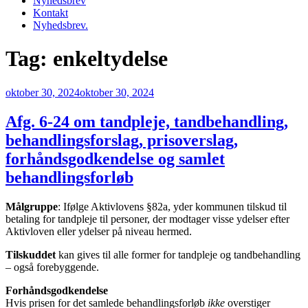
Nyhedsbrev
Kontakt
Nyhedsbrev.
Tag:
enkeltydelse
Udgivet
oktober 30, 2024
oktober 30, 2024
den
Afg. 6-24 om tandpleje, tandbehandling,
behandlingsforslag, prisoverslag,
forhåndsgodkendelse og samlet
behandlingsforløb
Målgruppe
: Ifølge Aktivlovens §82a, yder kommunen tilskud til
betaling for tandpleje til personer, der modtager visse ydelser efter
Aktivloven eller ydelser på niveau hermed.
Tilskuddet
kan gives til alle former for tandpleje og tandbehandling
– også forebyggende.
Forhåndsgodkendelse
Hvis prisen for det samlede behandlingsforløb
ikke
overstiger