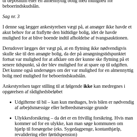
til depositum eller en almennyttig bolig med mulighed for
beboerindskudslån.
Sag nr. 3
I denne sag lægger ankestyrelsen vægt på, at ansøger ikke havde et
akut behov for at fraflytte den hidtidige bolig, idet de havde
mulighed for at blive boende indtil afholdelse af tvangsauktionen.
Derudover lægges der vægt på, at en flytning ikke nødvendigvis
skulle ske til den ansøgte bolig, da der på ansøgningstidspunktet
fortsat var mulighed for at afklare om der kunne ske flytning på et
senere tidspunkt, så der blev mulighed for at spare op til udgiften.
Det kunne også undersøges om der var mulighed for en almennyttig
bolig med mulighed for beboerindskudslån.
Ankestyrelsen tager stilling til at følgende
ikke
kan medregnes i
opgørelsen af rådighedsbeløbet
Udgifterne til bil – kan kun medtages, hvis bilen er nødvendig
af arbejdsmæssige eller helbredsmæssige grunde
Ulykkesforsikring – da det er en frivillig forsikring. Hvis man
kommer ud for en ulykke, kan man søge kommunen om
hjælp til forsørgelse (eks. Sygedagpenge, kontanthjælp,
revalidering eller førtidspension)