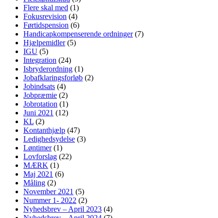
Flere skal med
(1)
Fokusrevision
(4)
Førtidspension
(6)
Handicapkompenserende ordninger
(7)
Hjælpemidler
(5)
IGU
(5)
Integration
(24)
Isbryderordning
(1)
Jobafklaringsforløb
(2)
Jobindsats
(4)
Jobpræmie
(2)
Jobrotation
(1)
Juni 2021
(12)
KL
(2)
Kontanthjælp
(47)
Ledighedsydelse
(3)
Løntimer
(1)
Lovforslag
(22)
MÆRK
(1)
Maj 2021
(6)
Måling
(2)
November 2021
(5)
Nummer 1- 2022
(2)
Nyhedsbrev – April 2023
(4)
Nyhedsbrev – April 2024
(7)