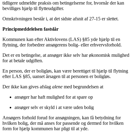
tidligere udmeldte praksis om betingelserne for, hvornår der kan
bevilliges hjælp til flytteudgifter.
Omskrivningen består i, at det sidste afsnit af 27-15 er slettet.
Principmeddelelsen fastslår
Kommunen kan efter Aktivlovens (LAS) §85 yde hjælp til en
flytning, der forbedrer ansøgerens bolig- eller erhvervsforhold.
Det er en betingelse, at ansøger ikke selv har økonomisk mulighed
for at betale udgiften.
En person, der er boligløs, kan være berettiget til hjælp til flytning
efter LAS §85, uanset årsagen til at personen er boligløs.
Der ikke kan gives afslag
alene
med begrundelsen at
ansøger har haft mulighed for at spare op
ansøger selv er skyld i at være uden bolig
Ansøgers forhold forud for ansøgningen, kan få betydning for
hvilken bolig, der må anses for passende og dermed for hvilken
form for hjælp kommunen har pligt til at yde.