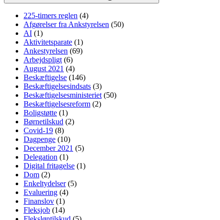
225-timers reglen
(4)
Afgørelser fra Ankstyrelsen
(50)
AI
(1)
Aktivitetsparate
(1)
Ankestyrelsen
(69)
Arbejdspligt
(6)
August 2021
(4)
Beskæftigelse
(146)
Beskæftigelsesindsats
(3)
Beskæftigelsesministeriet
(50)
Beskæftigelsesreform
(2)
Boligstøtte
(1)
Børnetilskud
(2)
Covid-19
(8)
Dagpenge
(10)
December 2021
(5)
Delegation
(1)
Digital fritagelse
(1)
Dom
(2)
Enkeltydelser
(5)
Evaluering
(4)
Finanslov
(1)
Fleksjob
(14)
Fleksløntilskud
(5)