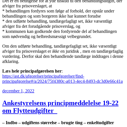
Det er en betingelse for at yde tilskud til den behandlingsudgift, der
afviger fra prisoverslaget, at
* behandlingen fordyres som følge af forhold, der opstår under
behandlingen og som borgeren ikke har kunnet forudse
* den udførte behandling, tandlægefagligt set, ikke væsentligt
afviger fra det forudgående prisoverslag, og
* kommunen kan godkende den fordyrende del af behandlingen
som nødvendig og helbredsmæssigt velbegrundet.
Om den udførte behandling, tandlægefagligt set, ikke væsentligt
afviger fra prisoverslaget er
ikke
en juridisk , men en tandlægefaglig
vurdering. Derfor skal den behandlende tandlæge inddrages i denne
afklaring.
Læs hele principafgørelsen her
:
https://ast.dk/afgorelser/principafgorelser/find-
principafgorelse#/a/2024/75f4380c-a013-4ec4-8493-dc3d0e66c41a
Udgivet
december 1, 2022
den
Ankestyrelsens principmeddelelse 19-22
om Flytteudgifter
– Indbo – udgiftens størrelse – brugte ting – enkeltudgifter