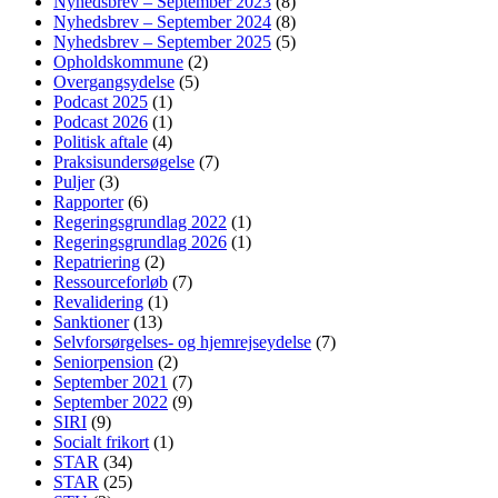
Nyhedsbrev – September 2023
(8)
Nyhedsbrev – September 2024
(8)
Nyhedsbrev – September 2025
(5)
Opholdskommune
(2)
Overgangsydelse
(5)
Podcast 2025
(1)
Podcast 2026
(1)
Politisk aftale
(4)
Praksisundersøgelse
(7)
Puljer
(3)
Rapporter
(6)
Regeringsgrundlag 2022
(1)
Regeringsgrundlag 2026
(1)
Repatriering
(2)
Ressourceforløb
(7)
Revalidering
(1)
Sanktioner
(13)
Selvforsørgelses- og hjemrejseydelse
(7)
Seniorpension
(2)
September 2021
(7)
September 2022
(9)
SIRI
(9)
Socialt frikort
(1)
STAR
(34)
STAR
(25)