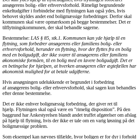
ansøgerens bolig- eller erhvervsforhold. Rimeligt begrundende
enkeltudgifter i forbindelse med flytningen kan også ydes, hvis
behovet skyldes andet end boligmæssige forbedringer. Derfor skal
kommunen skal være opmærksom på begge bestemmelser. Det er
tilflytningskommunen, der skal behandle sagerne.
Bestemmelse:
LAS § 85, stk.1. Kommunen kan yde hjælp til en
flytning, som forbedrer ansøgerens eller familiens bolig- eller
erhvervsforhold, herunder en flytning, hvor der flyttes fra en bolig
med en boligudgift, der ikke svarer til ansøgerens eller familiens
økonomiske formåen, til en bolig med en lavere boligudgift. Det er
en betingelse for hjælpen, at hverken ansøgeren eller ægtefællen har
økonomisk mulighed for at betale udgifterne.
Hvis ansøgningen udelukkende er begrundet i forbedring
af ansøgerens bolig- eller erhvervsforhold, skal sagen kun behandles
efter denne bestemmelse.
Det er ikke enhver boligmæssig forbedring, der giver ret til
hjælp. Flytningen skal også være en ”rimelig disposition”. På den
baggrund har Ankestyrelsen blandt andet truffet afgørelser om afslag
på hjælp til flytning, hvis der ikke er tale om en varig løsning på det
boligmæssige problem.
Som eksempel kan nævnes tilfælde, hvor boligen er for dyr i forhold